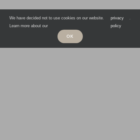
We have decided not to use cookies on our website.
privacy
.
Learn more about our
policy
OK
© 2022 Sue Ure Ceramics
– Photographies d’Arlene Morrissey / Sue Ure / Yeshen Venema
– Webmasters : Arlene Morrissey | Agnès Maillard pour ©
Imadiez
Politique de confidentialité
|
Conditions générales de vente