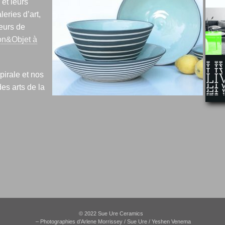
 et leurs
eries d’art,
seurs de
on&Objet à
pirale et nos
es arts de la
© 2022 Sue Ure Ceramics
– Photographies d’Arlene Morrissey / Sue Ure / Yeshen Venema