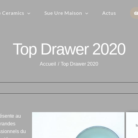
e Ceramics
Sue Ure Maison
Actus
Top Drawer 2020
Accueil
Top Drawer 2020
Voir
résente au
l'ima
 grandes
agran
essionnels du