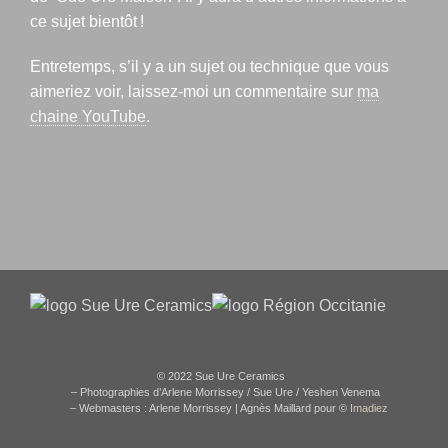
ce sujet bientôt !
Entretemps, s’il y a un sujet ou technique que vous
aimeriez voir, laissez-moi un commentaire sur
ma
chaine YouTube
.
© 2022 Sue Ure Ceramics
– Photographies d’Arlene Morrissey / Sue Ure / Yeshen Venema
– Webmasters : Arlene Morrissey | Agnès Maillard pour ©
Imadiez