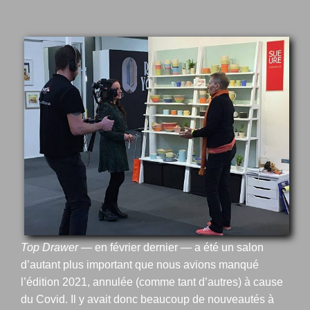
Voir
l'image
agrandie
Top Drawer
— en février dernier — a été un salon
d’autant plus important que nous avions manqué
l’édition 2021, annulée (comme tant d’autres) à cause
du Covid. Il y avait donc beaucoup de nouveautés à